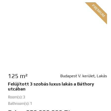
PREMIUM
125 m²
Budapest V. kerület, Lakás
Felújított 3 szobás luxus lakás a Báthory
utcában
Room(s): 3
Bathroom(s): 1