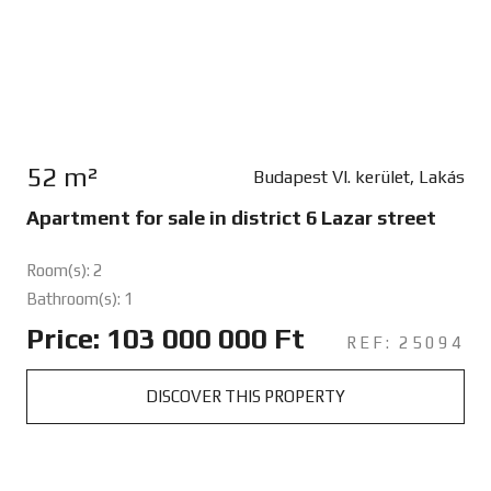
52 m²
Budapest VI. kerület, Lakás
Apartment for sale in district 6 Lazar street
Room(s): 2
Bathroom(s): 1
Price: 103 000 000 Ft
REF: 25094
DISCOVER THIS PROPERTY