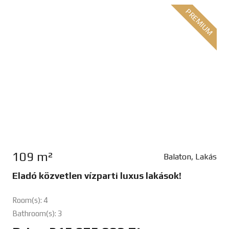
PREMIUM
109 m²
Balaton, Lakás
Eladó közvetlen vízparti luxus lakások!
Room(s): 4
Bathroom(s): 3