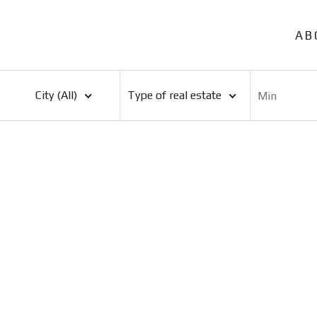
AB
City (All)
Type of real estate