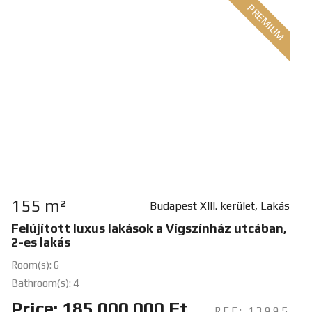
PREMIUM
155 m²
Budapest XIII. kerület, Lakás
Felújított luxus lakások a Vígszínház utcában,
2-es lakás
Room(s): 6
Bathroom(s): 4
Price: 185 000 000 Ft
REF: 13995