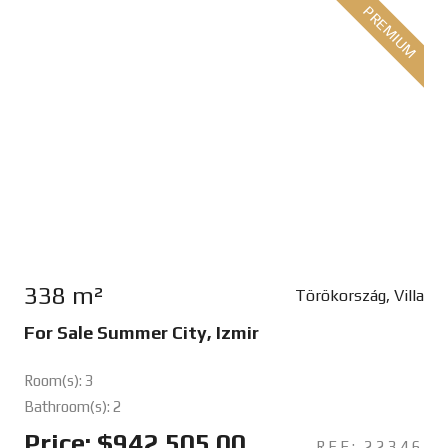
PREMIUM
338 m²
Törökország, Villa
For Sale Summer City, Izmir
Room(s): 3
Bathroom(s): 2
Price: $942,505.00
REF: 22346