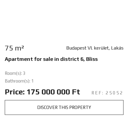
75 m²
Budapest VI. kerület, Lakás
Apartment for sale in district 6, Bliss
Room(s): 3
Bathroom(s): 1
Price: 175 000 000 Ft
REF: 25052
DISCOVER THIS PROPERTY