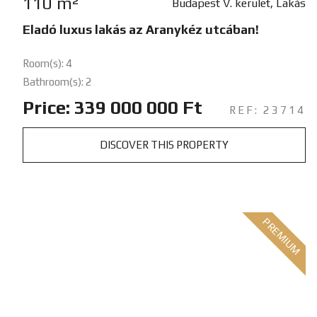
110 m²
Budapest V. kerület, Lakás
Eladó luxus lakás az Aranykéz utcában!
Room(s): 4
Bathroom(s): 2
Price: 339 000 000 Ft
REF: 23714
DISCOVER THIS PROPERTY
PREMIUM