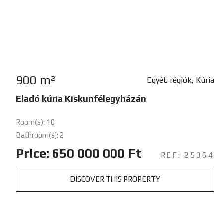
900 m²
Egyéb régiók, Kúria
Eladó kúria Kiskunfélegyházán
Room(s): 10
Bathroom(s): 2
Price: 650 000 000 Ft
REF: 25064
DISCOVER THIS PROPERTY