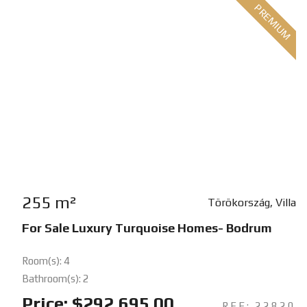
PREMIUM
255 m²
Törökország, Villa
For Sale Luxury Turquoise Homes- Bodrum
Room(s): 4
Bathroom(s): 2
Price: $292,695.00
REF: 22820