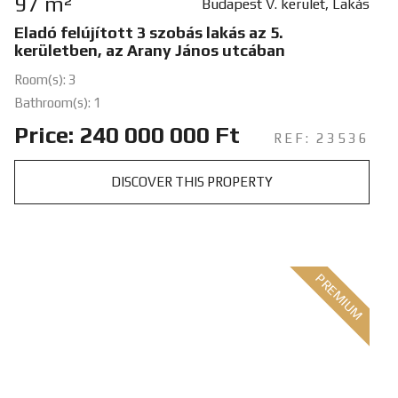
97 m²
Budapest V. kerület, Lakás
Eladó felújított 3 szobás lakás az 5.
kerületben, az Arany János utcában
Room(s): 3
Bathroom(s): 1
Price: 240 000 000 Ft
REF: 23536
DISCOVER THIS PROPERTY
PREMIUM