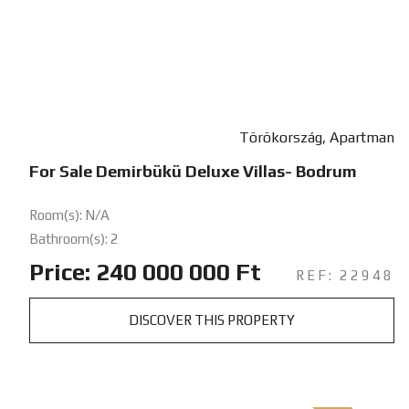
Törökország, Apartman
For Sale Demirbükü Deluxe Villas- Bodrum
Room(s): N/A
Bathroom(s): 2
Price: 240 000 000 Ft
REF: 22948
DISCOVER THIS PROPERTY