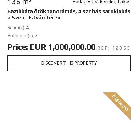
136 m²
Budapest V. kerület, Lakás
Bazilikára örökpanorámás, 4 szobás saroklakás
a Szent István téren
Room(s): 4
Bathroom(s): 2
Price: EUR 1,000,000.00
REF: 12955
DISCOVER THIS PROPERTY
PREMIUM