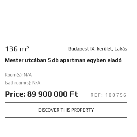
136 m²
Budapest IX. kerület, Lakás
Mester utcában 5 db apartman egyben eladó
Room(s): N/A
Bathroom(s): N/A
Price: 89 900 000 Ft
REF: 100756
DISCOVER THIS PROPERTY