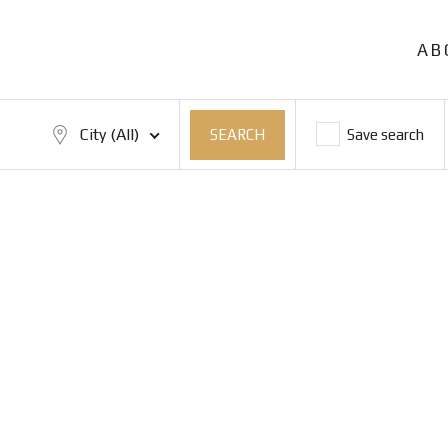
AB
City (All)
Save search