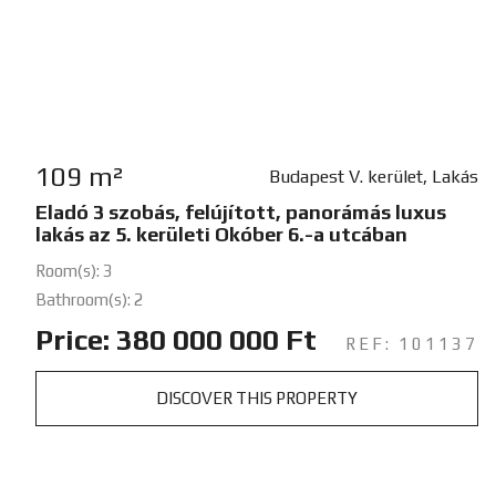
109 m²
Budapest V. kerület, Lakás
Eladó 3 szobás, felújított, panorámás luxus
lakás az 5. kerületi Okóber 6.-a utcában
Room(s): 3
Bathroom(s): 2
Price: 380 000 000 Ft
REF: 101137
DISCOVER THIS PROPERTY