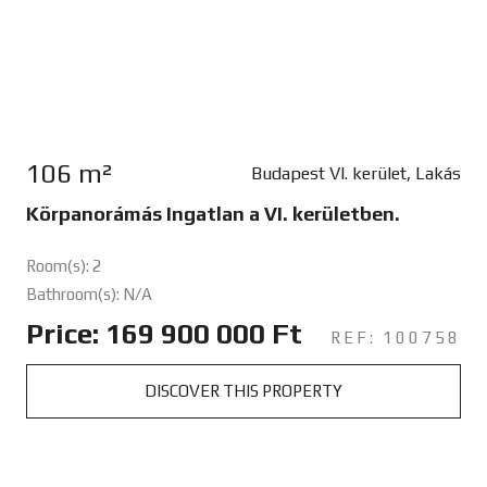
106 m²
Budapest VI. kerület, Lakás
Körpanorámás Ingatlan a VI. kerületben.
Room(s): 2
Bathroom(s): N/A
Price: 169 900 000 Ft
REF: 100758
DISCOVER THIS PROPERTY