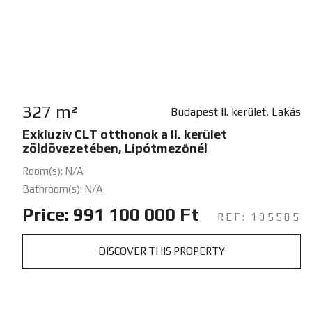
327 m²
Budapest II. kerület, Lakás
Exkluzív CLT otthonok a II. kerület
zöldövezetében, Lipótmezőnél
Room(s): N/A
Bathroom(s): N/A
Price: 991 100 000 Ft
REF: 105505
DISCOVER THIS PROPERTY