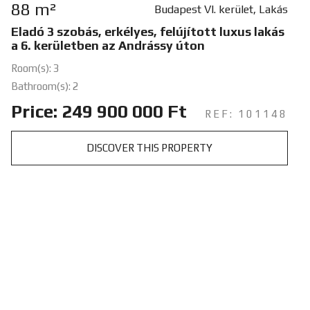
88 m²
Budapest VI. kerület, Lakás
Eladó 3 szobás, erkélyes, felújított luxus lakás
a 6. kerületben az Andrássy úton
Room(s): 3
Bathroom(s): 2
Price: 249 900 000 Ft
REF: 101148
DISCOVER THIS PROPERTY