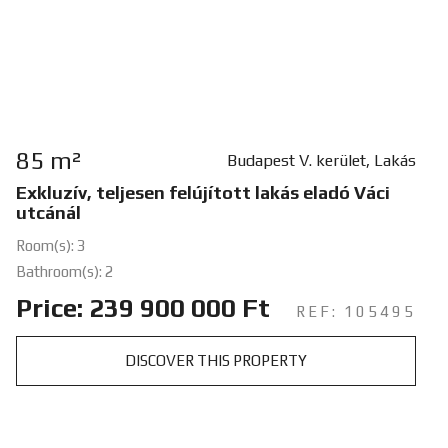
85 m²
Budapest V. kerület, Lakás
Exkluzív, teljesen felújított lakás eladó Váci
utcánál
Room(s): 3
Bathroom(s): 2
Price: 239 900 000 Ft
REF: 105495
DISCOVER THIS PROPERTY