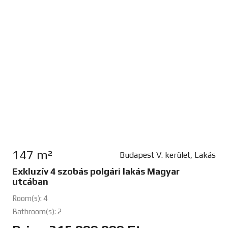
147 m²
Budapest V. kerület, Lakás
Exkluzív 4 szobás polgári lakás Magyar
utcában
Room(s): 4
Bathroom(s): 2