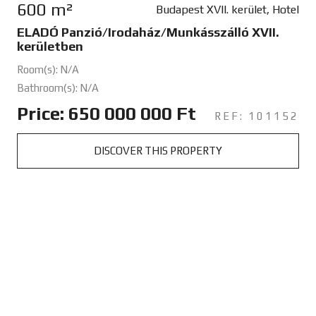
600 m²
Budapest XVII. kerület, Hotel
ELADÓ Panzió/Irodaház/Munkásszálló XVII.
kerületben
Room(s): N/A
Bathroom(s): N/A
Price: 650 000 000 Ft
REF: 101152
DISCOVER THIS PROPERTY